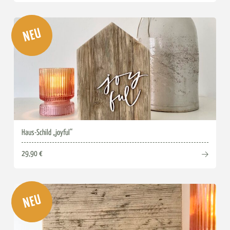
NEU
Haus-Schild „joyful“
29,90 €
NEU