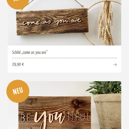
Schild „come as you are“
29,90 €
NEU