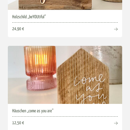
Holzschild „beYOUtiful“
24,90 €
Häuschen „come as you are“
12,50 €