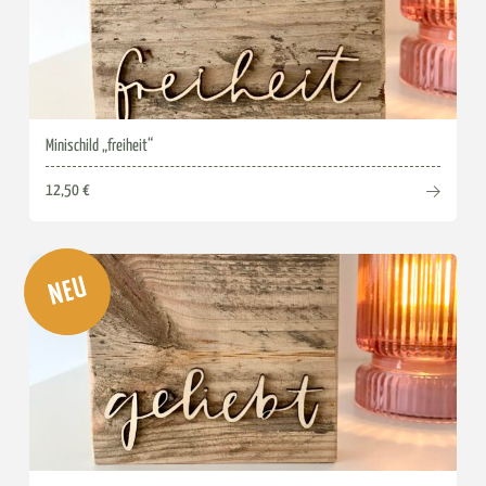
Minischild „freiheit“
12,50 €
NEU