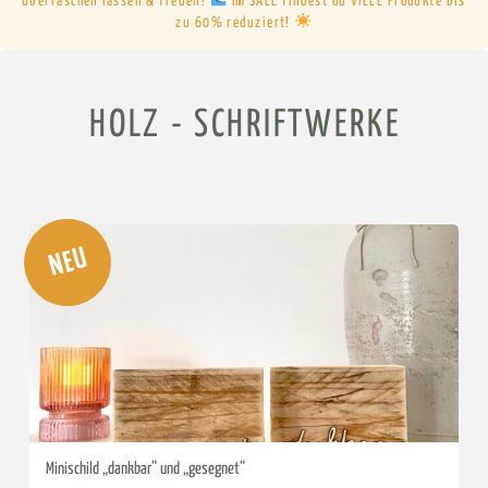
überraschen lassen & freuen!
Im SALE findest du VIELE Produkte bis
zu 60% reduziert!
HOLZ - SCHRIFTWERKE
NEU
Minischild „dankbar“ und „gesegnet“