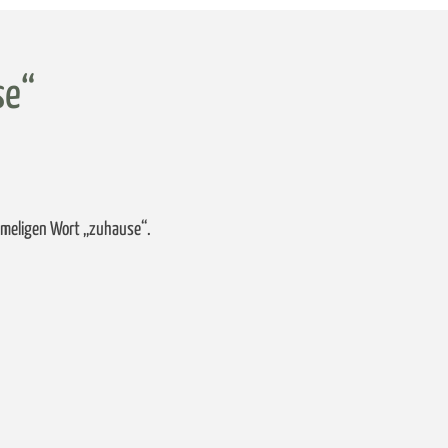
se“
eimeligen Wort „zuhause“.