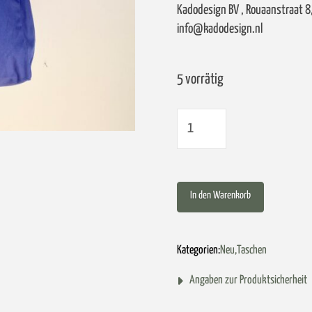
Kadodesign BV , Rouaanstraat 8,
info@kadodesign.nl
5 vorrätig
Strand/Freibadtasche
„Sommer,
Sonne,
In den Warenkorb
Jesus“
|
Kategorien:
Neu
,
Taschen
Kornblume
Angaben zur Produktsicherheit
Menge