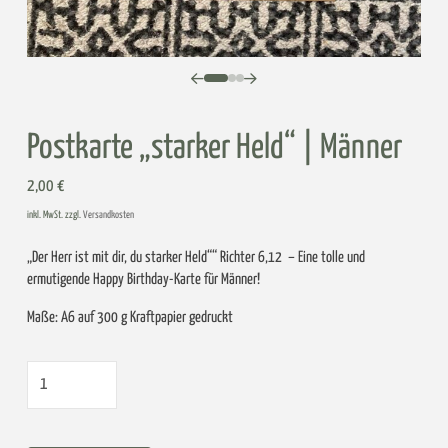
0
1
2
Postkarte „starker Held“ | Männer
2,00
€
inkl. MwSt. zzgl.
Versandkosten
„Der Herr ist mit dir, du starker Held““ Richter 6,12 – Eine tolle und
ermutigende Happy Birthday-Karte für Männer!
Maße: A6 auf 300 g Kraftpapier gedruckt
Postkarte
„starker
Held“