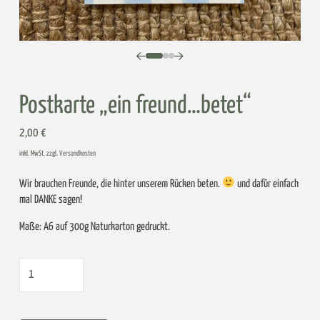
0
1
2
Postkarte „ein freund…betet“
2,00
€
inkl. MwSt. zzgl.
Versandkosten
Wir brauchen Freunde, die hinter unserem Rücken beten.
und dafür einfach
mal DANKE sagen!
Maße: A6 auf 300g Naturkarton gedruckt.
Postkarte
„ein
freund…