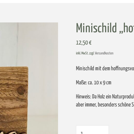
Minischild „h
12,50
€
inkl. MwSt. zzgl.
Versandkosten
Minischild mit dem hoffnungsvol
Maße: ca. 10 x 9 cm
Hinweis: Da Holz ein Naturprodu
aber immer, besonders schöne S
Minischild