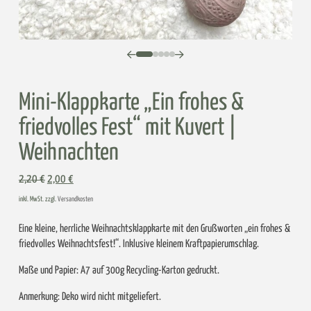
0
1
2
3
4
Mini-Klappkarte „Ein frohes &
friedvolles Fest“ mit Kuvert |
Weihnachten
Ursprünglicher
Aktueller
2,20
€
2,00
€
Preis
Preis
inkl. MwSt. zzgl.
Versandkosten
war:
ist:
2,20 €
2,00 €.
Eine kleine, herrliche Weihnachtsklappkarte mit den Grußworten „ein frohes &
friedvolles Weihnachtsfest!“. Inklusive kleinem Kraftpapierumschlag.
Maße und Papier: A7 auf 300g Recycling-Karton gedruckt.
Anmerkung: Deko wird nicht mitgeliefert.