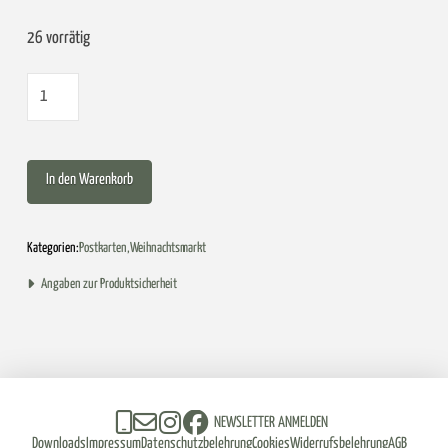
26 vorrätig
Mini-
Klappkarte
„Ein
In den Warenkorb
frohes
&
friedvolles
Kategorien:
Postkarten
,
Weihnachtsmarkt
Fest“
Angaben zur Produktsicherheit
mit
Kuvert
|
Weihnachten
NEWSLETTER ANMELDEN
Menge
Downloads
Impressum
Datenschutzbelehrung
Cookies
Widerrufsbelehrung
AGB