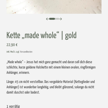
0
1
2
Kette „made whole“ | gold
22,90
€
inkl. MwSt. zzgl.
Versandkosten
„Made whole“ – Jesus hat mich ganz gemacht und daran soll dich diese
schlichte, kurze goldene Halskette mit einem kleinen ovalen, ringförmigen
Anhänger, erinnern.
Länge: 45 cm nicht verstellbar. Das vergoldete Material (Ketteglieder und
Anhänger) ist wunderbar langlebig, und bleibt glänzend, solange du nicht
damit duschst oder badest.
1 vorrätig