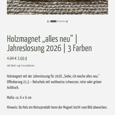
0
1
2
3
4
Holzmagnet „alles neu“ |
Jahreslosung 2026 | 3 Farben
Ursprünglicher
Aktueller
4,50
€
3,00
€
Preis
Preis
inkl. MwSt. zzgl.
Versandkosten
war:
ist:
4,50 €
3,00 €.
Holzmagnet mit der Jahreslosung für 2026 „Siehe, ich mache alles neu.“
Offenbarung 21,5 – Naturholz mit wahlweise schwarzer, roter oder grüner
Aufdruck.
Maße: ca. 6 x 6 cm
Hinweis: Da Holz ein Naturprodukt kann der Magnet leicht vom Bild abweichen.