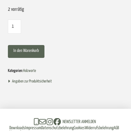
2 vorrätig
Holzklotz
„dankbar“
Menge
In den Warenkorb
Kategorien:
Holzworte
Angaben zur Produktsicherheit
NEWSLETTER ANMELDEN
Downloads
Impressum
Datenschutzbelehrung
Cookies
Widerrufsbelehrung
AGB